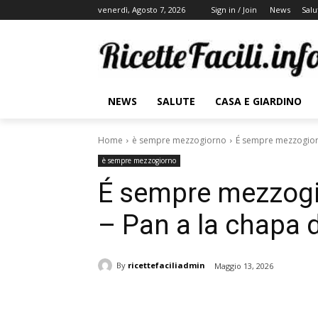
venerdì, Agosto 7, 2026
Sign in / Join
News
Salu
NEWS
SALUTE
CASA E GIARDINO
Home
è sempre mezzogiorno
É sempre mezzogiorn
è sempre mezzogiorno
É sempre mezzogi
– Pan a la chapa d
By
ricettefaciliadmin
Maggio 13, 2026
Share