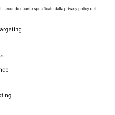
ati secondo quanto specificato dalla privacy policy del
targeting
zzo
nce
sting