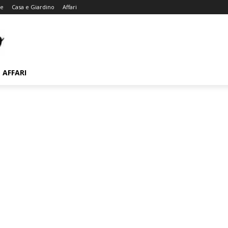
te
Casa e Giardino
Affari
AFFARI