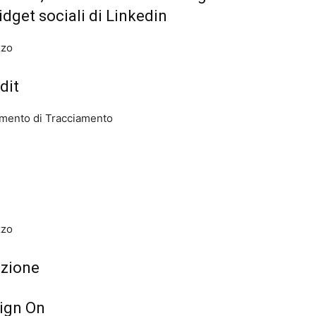
idget sociali di Linkedin
zzo
dit
trumento di Tracciamento
zzo
azione
ign On