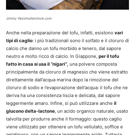
Jimmy Yan/shutterstock.com
Anche nella preparazione del tofu, infatti, esistono
vari
tipi di caglio
: i più tradizionali sono il solfato e il cloruro di
calcio che danno un tofu morbido e tenero, dal sapore
neutro e molto ricco di calcio. In Giappone,
per il tofu
fatto in casa si usa il
“nigari”
,
una polvere composta
principalmente da cloruro di magnesio che viene estratto
direttamente dall’acqua marina dopo la rimozione del
cloruro di sodio e l’evaporazione dell’acqua: il tofu che ne
deriva ha una consistenza liscia e delicata, dal sapore
leggermente amaro. Infine, si può utilizzare anche
il
glucono delta-lactone
, un acido organico naturale, usato
talvolta per produrre anche il formaggio: questo caglio
viene utilizzato per ottenere un tofu vellutato, soffice e
gelatinoso, con un sapore leggermente acido. Tuttavia,