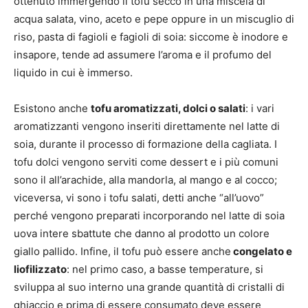
ottenuto immergendo il tofu secco in una miscela di
acqua salata, vino, aceto e pepe oppure in un miscuglio di
riso, pasta di fagioli e fagioli di soia: siccome è inodore e
insapore, tende ad assumere l’aroma e il profumo del
liquido in cui è immerso.
Esistono anche
tofu aromatizzati, dolci o salati
: i vari
aromatizzanti vengono inseriti direttamente nel latte di
soia, durante il processo di formazione della cagliata. I
tofu dolci vengono serviti come dessert e i più comuni
sono il all’arachide, alla mandorla, al mango e al cocco;
viceversa, vi sono i tofu salati, detti anche “all’uovo”
perché vengono preparati incorporando nel latte di soia
uova intere sbattute che danno al prodotto un colore
giallo pallido. Infine, il tofu può essere anche
congelato e
liofilizzato
: nel primo caso, a basse temperature, si
sviluppa al suo interno una grande quantità di cristalli di
ghiaccio e prima di essere consumato deve essere