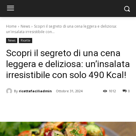
Home
News
Scopri il segreto di una cena leggera e deliziosa:
un'insalata irresistibile con...
News
Ricette
Scopri il segreto di una cena
leggera e deliziosa: un’insalata
irresistibile con solo 490 Kcal!
By
ricettefaciliadmin
Ottobre 31, 2024
1012
0