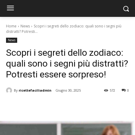
Home
News
Scopri i segreti dello zodiaco: quali sono i segni più
distratti? Potresti...
News
Scopri i segreti dello zodiaco:
quali sono i segni più distratti?
Potresti essere sorpreso!
By
ricettefaciliadmin
Giugno 30, 2025
572
0