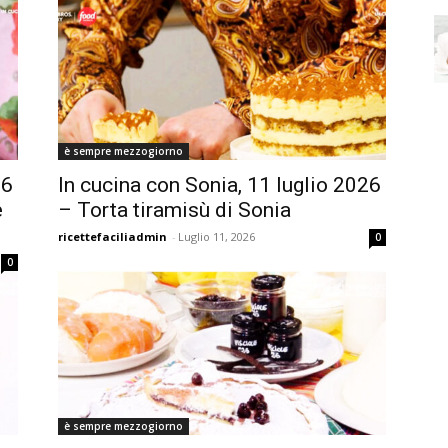
è sempre mezzogiorno
26
In cucina con Sonia, 11 luglio 2026
e
– Torta tiramisù di Sonia
ricettefaciliadmin
-
Luglio 11, 2026
0
0
è sempre mezzogiorno