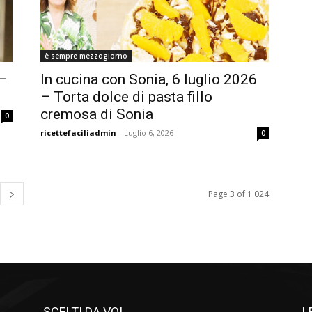
è sempre mezzogiorno
 –
In cucina con Sonia, 6 luglio 2026
– Torta dolce di pasta fillo
cremosa di Sonia
0
ricettefaciliadmin
-
Luglio 6, 2026
0
Page 3 of 1.024
SCELTI DA VOI
L