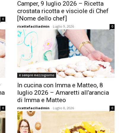
Camper, 9 luglio 2026 – Ricetta
crostata ricotta e visciole di Chef
[Nome dello chef]
0
ricettefaciliadmin
-
Luglio 9, 2026
0
è sempre mezzogiorno
–
In cucina con Imma e Matteo, 8
na
luglio 2026 – Amaretti all’arancia
di Imma e Matteo
ricettefaciliadmin
-
Luglio 8, 2026
0
0