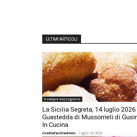
ULTIMI ARTICOLI
è sempre mezzogiorno
La Sicilia Segreta, 14 luglio 2026
Guastedda di Mussomeli di Gusi
In Cucina
ricettefaciliadmin
-
Luglio 14, 2026