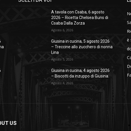
A tavola con Csaba, 6 agosto
N
2026 – Ricetta Chelsea Buns di
Sa
Csaba Dalla Zorza
Agosto 6, 2026
Ri
è
6
Giusina in cucina, 5 agosto 2026
nna
– Treccine allo zucchero di nonna
do
Lina
Ca
Agosto 5, 2026
Do
6
Giusina in cucina, 4 agosto 2026
Fa
.
– Biscotti da inzuppo di Giusina.
Agosto 4, 2026
OUT US