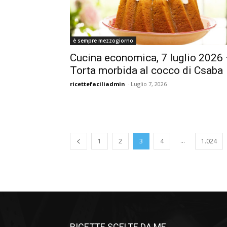
è sempre mezzogiorno
Cucina economica, 7 luglio 2026
Torta morbida al cocco di Csaba
ricettefaciliadmin
-
Luglio 7, 2026
...
1
2
3
4
1.024
RICETTE SCELTE DA ME