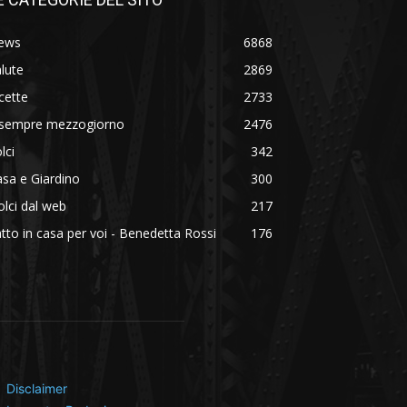
ews
6868
lute
2869
cette
2733
 sempre mezzogiorno
2476
lci
342
sa e Giardino
300
lci dal web
217
tto in casa per voi - Benedetta Rossi
176
Disclaimer