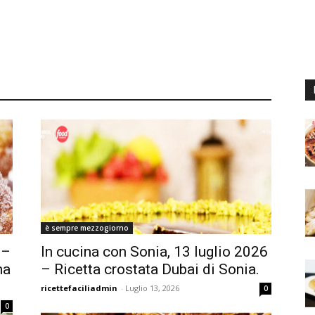
è sempre mezzogiorno
 –
In cucina con Sonia, 13 luglio 2026
na
– Ricetta crostata Dubai di Sonia.
ricettefaciliadmin
-
Luglio 13, 2026
0
0