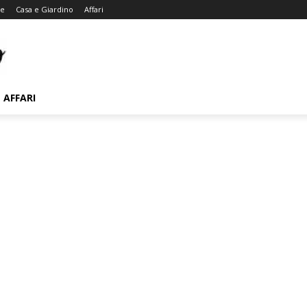
te
Casa e Giardino
Affari
AFFARI