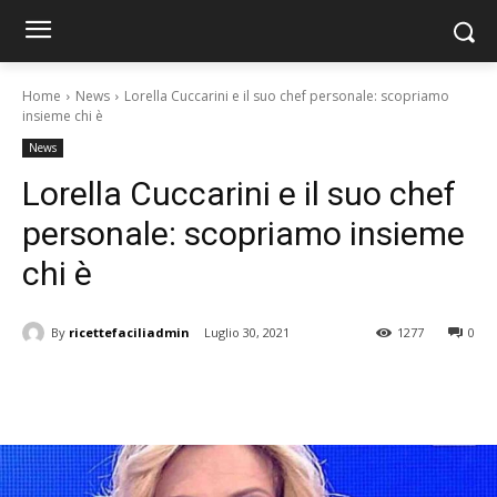
Home
News
Lorella Cuccarini e il suo chef personale: scopriamo
insieme chi è
News
Lorella Cuccarini e il suo chef
personale: scopriamo insieme
chi è
By
ricettefaciliadmin
Luglio 30, 2021
1277
0