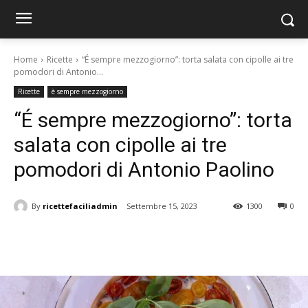
Home
Ricette
“É sempre mezzogiorno”: torta salata con cipolle ai tre
pomodori di Antonio...
Ricette
è sempre mezzogiorno
“É sempre mezzogiorno”: torta
salata con cipolle ai tre
pomodori di Antonio Paolino
By
ricettefaciliadmin
Settembre 15, 2023
1300
0