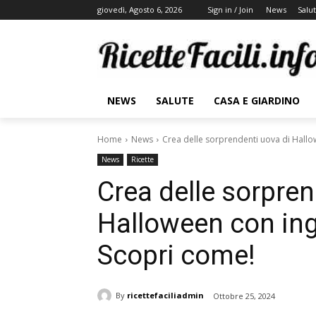
giovedì, Agosto 6, 2026
Sign in / Join
News
Salu
NEWS
SALUTE
CASA E GIARDINO
Home
News
Crea delle sorprendenti uova di Hallo
News
Ricette
Crea delle sorpren
Halloween con ing
Scopri come!
By
ricettefaciliadmin
Ottobre 25, 2024