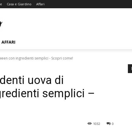
te
Casa e Giardino
Affari
AFFARI
ween con ingredienti semplici - Scopri come!
denti uova di
redienti semplici –
1032
0