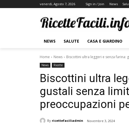
venerdì, Agosto 7, 2026
Sign in / Join
News
Salu
NEWS
SALUTE
CASA E GIARDINO
Home
News
Biscottini ultra leggeri e senza farina:
News
Ricette
Biscottini ultra le
gustali senza limi
preoccupazioni per
By
ricettefaciliadmin
Novembre 3, 2024