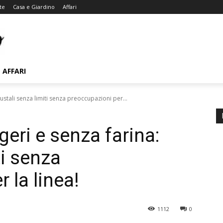
te
Casa e Giardino
Affari
AFFARI
 gustali senza limiti senza preoccupazioni per...
ggeri e senza farina:
ti senza
 la linea!
1112
0