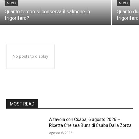
NEWS
NEWS
Quanto tempo si conserva il salmone in
Quanto dur
frigorifero?
frigorifer
No posts to display
MOST READ
A tavola con Csaba, 6 agosto 2026 –
Ricetta Chelsea Buns di Csaba Dalla Zorza
Agosto 6, 2026